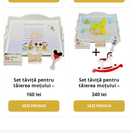
Set tăviță pentru
Set tăviță pentru
tăierea moțului –
tăierea moțului –
Mickey Mouse
Ursuleţul Winnie 2 +
160 lei
340 lei
calut de lemn
VEZI PRODUS
VEZI PRODUS