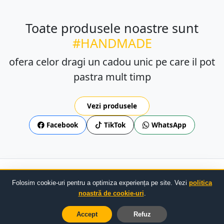
Toate produsele noastre sunt
#HANDMADE
ofera celor dragi un cadou unic pe care il pot
pastra mult timp
Vezi produsele
Facebook
TikTok
WhatsApp
Confidențialitate
Livrare/Retur
TOS
ANPC
SOL
Folosim cookie-uri pentru a optimiza experiența pe site. Vezi
politica
© 2023 - 2026
Domideco.ro
— Creat manual cu drag
noastră de cookie-uri
.
Plătește în siguranță online prin
Accept
Refuz