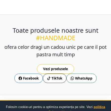
Toate produsele noastre sunt
#HANDMADE
ofera celor dragi un cadou unic pe care il pot
pastra mult timp
Vezi produsele
Facebook
TikTok
WhatsApp
Confidențialitate
Livrare/Retur
TOS
ANPC
SOL
Folosim cookie-uri pentru a optimiza experiența pe site. Vezi
politica
© 2023 - 2026
Domideco.ro
— Creat manual cu drag