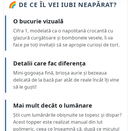
🌈 DE CE ÎL VEI IUBI NEAPĂRAT?
O bucurie vizuală
Cifra 1, modelată ca o napolitană crocantă cu
glazură curgătoare și bombonele vesele, îi va
face pe toți invitații să se apropie curioși de tort.
Detalii care fac diferența
Mini-gogoașa fină, brioșa aurie și bezeaua
delicată de la bază par atât de reale încât îți vine
să le guști!
Mai mult decât o lumânare
Știi cum lumânările obișnuite se topesc și dispar?
Acest topper este realizat manual din lut
polimeric, ceea ce înseamnă că, după ce micuțul