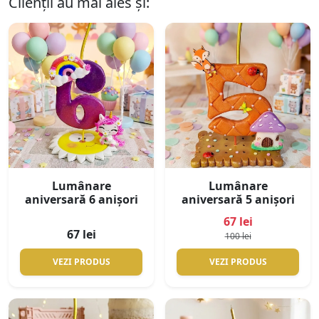
Clienții au mai ales și:
Lumânare
Lumânare
aniversară 6 anișori
aniversară 5 anișori
67 lei
67 lei
100 lei
VEZI PRODUS
VEZI PRODUS