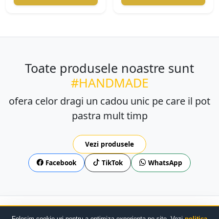
Toate produsele noastre sunt
#HANDMADE
ofera celor dragi un cadou unic pe care il pot
pastra mult timp
Vezi produsele
Facebook
TikTok
WhatsApp
Confidențialitate
Livrare/Retur
TOS
ANPC
SOL
Folosim cookie-uri pentru a optimiza experiența pe site. Vezi
politica