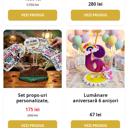
Mesaje Vocale Nuntă
Pahare Nuntă
280 lei
1750 lei
Premium Handmade
VEZI PRODUS
VEZI PRODUS
Set props-uri
Lumânare
personalizate,
aniversară 6 anișori
pentru photobooth,
175 lei
cu suport din lemn
67 lei
200 lei
personalizat
VEZI PRODUS
VEZI PRODUS