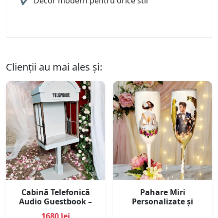
✔
Decor modern pentru orice stil
Clienții au mai ales și:
Cabină Telefonică
Pahare Miri
Audio Guestbook –
Personalizate și
Telefon pentru
Pictate Manual – Set
1680 lei