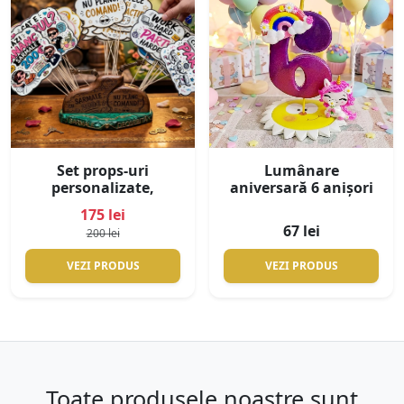
Set props-uri
Lumânare
personalizate,
aniversară 6 anișori
pentru photobooth,
175 lei
cu suport din lemn
67 lei
200 lei
personalizat
VEZI PRODUS
VEZI PRODUS
Toate produsele noastre sunt