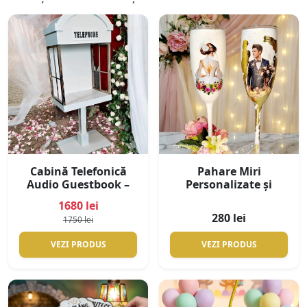
Cabină Telefonică
Pahare Miri
Audio Guestbook –
Personalizate și
Telefon pentru
Pictate Manual – Set
1680 lei
Mesaje Vocale Nuntă
Pahare Nuntă
280 lei
1750 lei
Premium Handmade
VEZI PRODUS
VEZI PRODUS