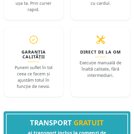
ușa ta. Prin curier
cu cardul.
rapid.
GARANȚIA
DIRECT DE LA OM
CALITĂȚII
Execuție manuală de
Punem suflet în tot
înaltă calitate, fără
ceea ce facem și
intermediari.
ajustăm totul în
funcție de nevoi.
TRANSPORT
GRATUIT
ai transport inclus la comenzi de