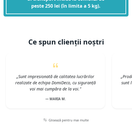
peste 250 lei (în limita a 5 kg).
Ce spun clienții noștri
„Sunt impresionată de calitatea lucrărilor
„Produ
realizate de echipa DomiDeco, cu siguranță
sunt 
voi mai cumpăra de la voi.”
— MARIA M.
Glisează pentru mai multe