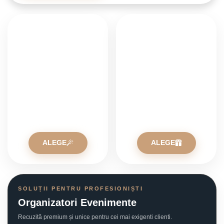
MAGIC KIDS
EMOȚIE PURĂ
Petreceri Copii
Cadouri Unice
ALEGE
ALEGE
SOLUȚII PENTRU PROFESIONIȘTI
Organizatori Evenimente
Recuzită premium și unice pentru cei mai exigenti clienti.