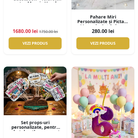
pentru Mesaje Vocale
Nuntă
Pahare Miri
Personalizate și Pictate
Manual – Set Pahare
Nuntă Premium
1680.00 lei
280.00 lei
1750.00 lei
Handmade
VEZI PRODUS
VEZI PRODUS
Set props-uri
personalizate, pentru
photobooth, cu suport
din lemn personalizat