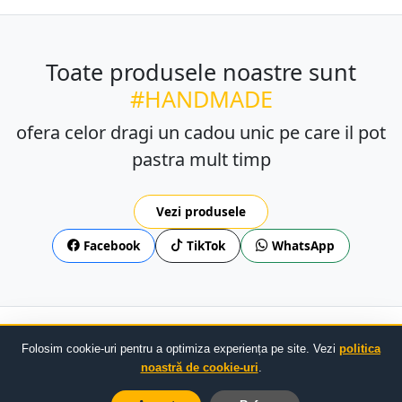
Toate produsele noastre sunt
#HANDMADE
ofera celor dragi un cadou unic pe care il pot
pastra mult timp
Vezi produsele
Facebook
TikTok
WhatsApp
Confidențialitate
Livrare/Retur
TOS
ANPC
SOL
Folosim cookie-uri pentru a optimiza experiența pe site. Vezi
politica
© 2023 - 2026
Domideco.ro
— Creat manual cu drag
noastră de cookie-uri
.
Plătește în siguranță online prin